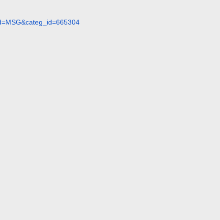
eid=MSG&categ_id=66530
4