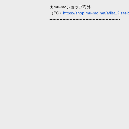
★mu-moショップ海外
（PC）
https://shop.mu-mo.net/a/li
st1?jsit
------------------------------
-------------------