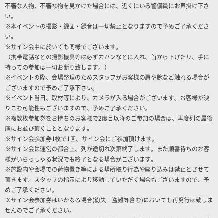
不審な人物、不審な物を見かけた場合には、近くにいる警備員にお声掛け下さ
い。
※本イベントの撮影・録画・録音は一切禁止となりますので予めご了承くださ
い。
※サイン会中に於いても同様でございます。
（携帯電話などの撮影機具等は必ずカバンなどに入れ、首から下げたり、手に
持っての参加は一切お断り致します。）
※イベントの際、会場整理のためスタッフがお客様の肩や腕など触れる場合が
ございますので予めご了承下さい。
※イベント当日、取材等により、カメラが入る場合がございます。お客様が映
りこむ可能性もございますので、予めご了承ください。
※複数枚参加券をお持ちのお客様で2度目以降のご参加の場合は、再度列の最後
尾にお並び頂くこととなります。
※サイン会参加券1枚で1回、サイン会にご参加頂けます。
※サイン会は運営の都合上、列が途切れ次第終了します。また順番待ちのお客
様がいらっしゃる状況でも終了となる場合がございます。
※施設内や会場での荷物置き等による場所取り行為や座り込みは禁止とさせて
頂きます。スタッフの指示により移動していただく場合もございますので、予
めご了承ください。
※サイン会参加券はいかなる場合(紛失・盗難等含む)においても再発行は致しま
せんのでご了承ください。