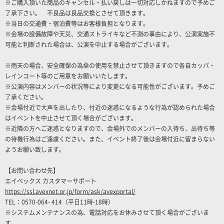
※ご購入頂いた商品のキャンセル・払い戻しは一切対応しかねますので予めご
了承下さい。 不良品は良品交換とさせて頂きます。
※当日の交通費・宿泊費等はお客様負担となります。
※会場の設備故障や天災、交通ストライキなど不測の事由により、公演実施不
可能と判断された場合は、公演を中止する場合がございます。
※雨天の場合、安全確保の為傘の使用を禁止させて頂きますので各自カッパ・
レインコート等のご用意をお願いいたします。
※公演内容はメンバーの状況等により変更になる可能性がございます。予めご
了承ください。
※会場付近で大声を出したり、付近の迷惑になるような行為が認められた場合
はイベントを中止させて頂く場合がございます。
※近隣の方へご迷惑となりますので、会場外でのメンバーの入待ち、出待ち等
の待機行為はご遠慮ください。また、イベント終了後は会場付近に留まらない
ようお願い致します。
【お問い合わせ先】
エイベックス カスタマーサポート
https://ssl.avexnet.or.jp/form/ask/avexportal/
TEL：0570-064- 414（平日11時-18時）
※システムメンテナンスの為、電話対応をお休みさせて頂く場合がございま
す。