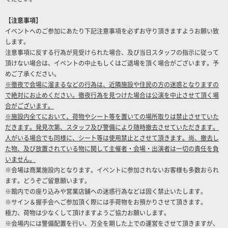
【注意事項】
イベントへのご参加にあたり下記注意事項を必ずお守り頂きますようお願い致
します。
注意事項に反する行為が見受けられた場合、及び当日スタッフの指示に従って
頂けない場合は、イベントの中止もしくはご退場を頂く場合がございます。予
めご了承ください。
※徹夜で会場に溜まるなどの行為は、近隣施設や住民の方の迷惑となりますの
で絶対にお止めください。徹夜行為を見つけた場合は公演を中止させて頂く場
合がございます。
※施設内全てにおいて、荷物やシート等を置いての場所取りは禁止させていた
だきます。発見次第、スタッフ及び警備により随時撤去させていただきます。
人がいる場合でも同様に、シート等は使用禁止とさせて頂きます。尚、撤去し
た物、及び放置されている物に関して主催者・会場・出演者は一切の責任を負
いません。
※会場は商業施設内となります。イベントに参加されないお客様も多数おられ
ます。どうぞご留意願います。
※館内での座り込みや営業店舗への迷惑行為などは固く禁止いたします。
※サイン＆握手会へご参加頂く際には手荷物をお預かりさせて頂きます。
極力、荷物は少なくして頂けますようご協力お願いします。
※会場内には警備配置を行い、万全を期した上での運営をさせて頂きますが、